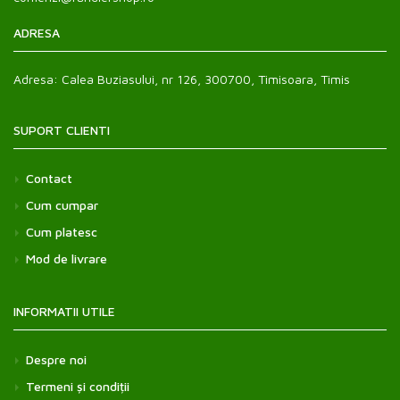
Dulciuri si Snackuri
»
ADRESA
Carne
»
Adresa:
Calea Buziasului, nr 126, 300700, Timisoara, Timis
Peste si fructe de mare
»
SUPORT CLIENTI
Contact
Cum cumpar
Cum platesc
Mod de livrare
INFORMATII UTILE
Despre noi
Termeni și condiții