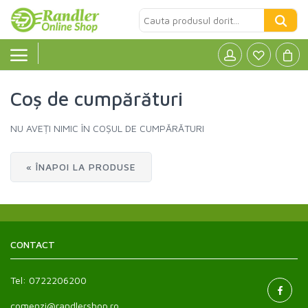
Coș de cumpărături
Alcool
»
NU AVEȚI NIMIC ÎN COȘUL DE CUMPĂRĂTURI
Cafea
»
« ÎNAPOI LA PRODUSE
Produse de baza
»
Produse ECO
»
CONTACT
Fara Gluten
»
Tel:
0722206200
Lactate
»
comenzi@randlershop.ro