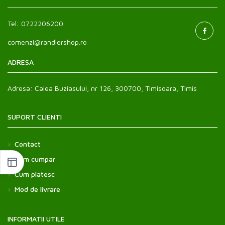
Dulciuri si Snackuri
»
Tel:
0722206200
Carne
»
comenzi@randlershop.ro
Peste si fructe de mare
»
ADRESA
Adresa:
Calea Buziasului, nr 126, 300700, Timisoara, Timis
SUPORT CLIENTI
Contact
Cum cumpar
Cum platesc
Mod de livrare
INFORMATII UTILE