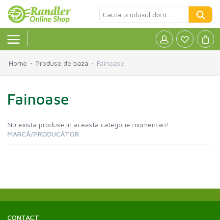
Home
Produse de baza
Fainoase
Alcool
»
Fainoase
Cafea
»
Nu exista produse in aceasta categorie momentan!
Produse de baza
»
MARCĂ/PRODUCĂTOR
Produse ECO
»
Fara Gluten
»
Lactate
»
CONTACT