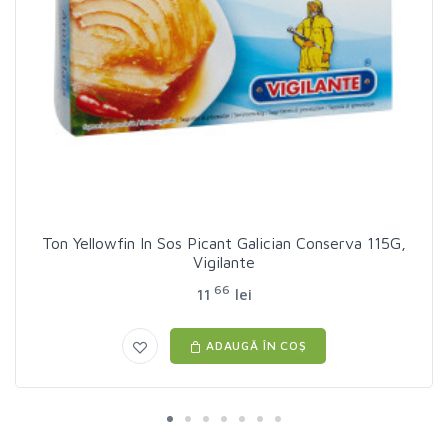
Ton Yellowfin In Sos Picant Galician Conserva 115G,
Vigilante
66
11
lei
ADAUGĂ ÎN COȘ