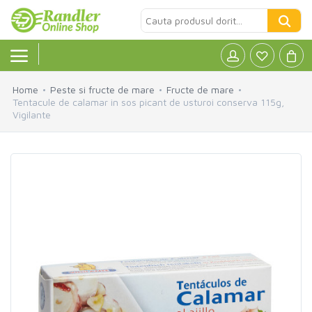
Home
Peste si fructe de mare
Fructe de mare
Tentacule de calamar in sos picant de usturoi conserva 115g,
Vigilante
Alcool
»
Cafea
»
Produse de baza
»
Produse ECO
»
Fara Gluten
»
Lactate
»