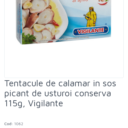
Dulciuri si Snackuri
»
Carne
»
Peste si fructe de mare
»
Tentacule de calamar in sos
picant de usturoi conserva
115g, Vigilante
Cod:
1062