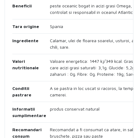
Beneficii
peste oceanic bogat in acizi grasi Omega, pe
controlat si responsabil in oceanul Atlantic
Tara origine
Spania
Ingrediente
Calamar, ulei de floarea soarelui, usturoi, a
chili, sare.
Valori
Valoare energetica: 1447 kj/349 kcal. Grasim
nutritionale
care acizi grasi saturati: 3,1g. Glucide: 5,2g 
zaharuri : 0g. Fibre: 0g. Proteine: 19g; Sare:
Conditii
A se pastra in loc uscat si racoros, la tempe
pastrare
camerei.
Informatii
produs conservat natural
sumplimentare
Recomandari
Recomandat a fi consumat ca atare, in salat
consum
bruschete, pizza sau paste