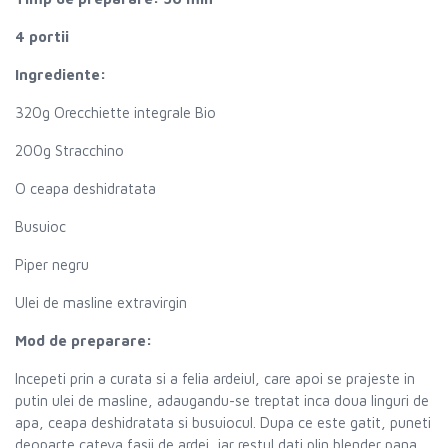
4 portii
Ingrediente:
320g Orecchiette integrale Bio
200g Stracchino
O ceapa deshidratata
Busuioc
Piper negru
Ulei de masline extravirgin
Mod de preparare:
Incepeti prin a curata si a felia ardeiul, care apoi se prajeste in
putin ulei de masline, adaugandu-se treptat inca doua linguri de
apa, ceapa deshidratata si busuiocul. Dupa ce este gatit, puneti
deoparte cateva fasii de ardei, iar restul dati plin blender pana