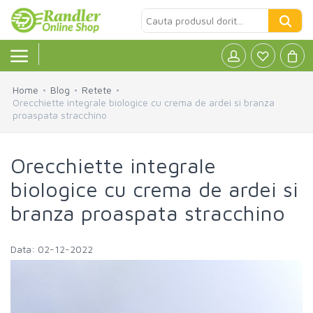
Home
Blog
Retete
Orecchiette integrale biologice cu crema de ardei si branza
proaspata stracchino
Alcool
»
Cafea
»
Orecchiette integrale
biologice cu crema de ardei si
Produse de baza
»
branza proaspata stracchino
Produse ECO
»
Data: 02-12-2022
Fara Gluten
»
Lactate
»