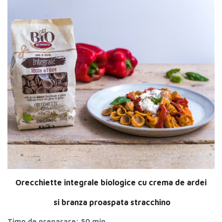
Dulciuri si Snackuri
»
Carne
»
Peste si fructe de mare
»
Orecchiette integrale biologice cu crema de ardei
si branza proaspata stracchino
Timp de preparare: 50 min