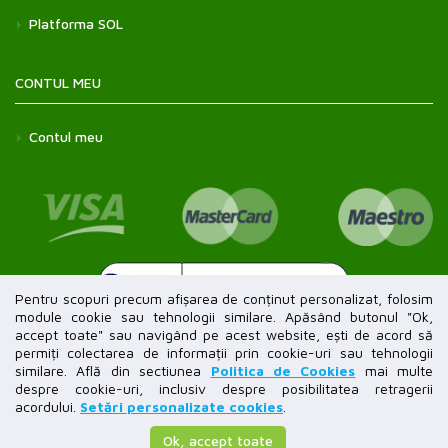
Platforma SOL
CONTUL MEU
Contul meu
Pentru scopuri precum afișarea de conținut personalizat, folosim
module cookie sau tehnologii similare. Apăsând butonul "Ok,
accept toate" sau navigând pe acest website, ești de acord să
permiți colectarea de informații prin cookie-uri sau tehnologii
similare. Află din sectiunea
Politica de Cookies
mai multe
despre cookie-uri, inclusiv despre posibilitatea retragerii
acordului.
Setări personalizate cookies
.
Copyright © 2026 Randler Shop. Toate drepturile rezervate.
Ok, accept toate
Powered by
SeliStore